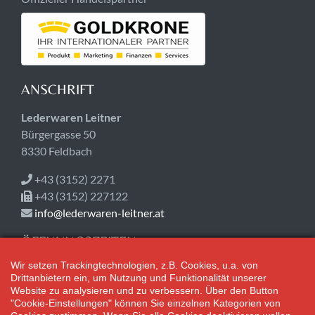
ANSCHRIFT
Lederwaren Leitner
Bürgergasse 50
8330 Feldbach
+43 (3152) 2271
+43 (3152) 227122
info@lederwaren-leitner.at
ÖFFNUNGSZEITEN
Wir setzen Trackingtechnologien, z.B. Cookies, u.a. von
Jetzt geschlossen!
Drittanbietern ein, um Nutzung und Funktionalität unserer
Mo-Fr 08:30-18:00
Website zu analysieren und zu verbessern. Über den Button
Sa 08:30-12:30
"Cookie-Einstellungen" können Sie einzelnen Kategorien von