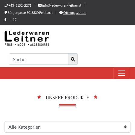
+43 (3152) 2271
|
info@lederwaren-leitner.at
|
Bürgergasse 50, 8330 Feldbach
|
Öffnungszeiten
|
UNSERE PRODUKTE