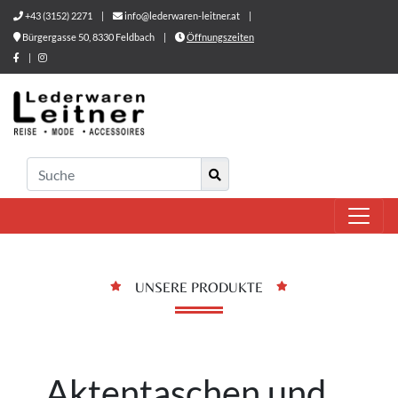
+43 (3152) 2271
|
info@lederwaren-leitner.at
|
Bürgergasse 50, 8330 Feldbach
|
Öffnungszeiten
|
UNSERE PRODUKTE
Aktentaschen und