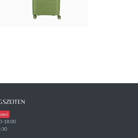
SZEITEN
ssen!
0-18:00
2:30