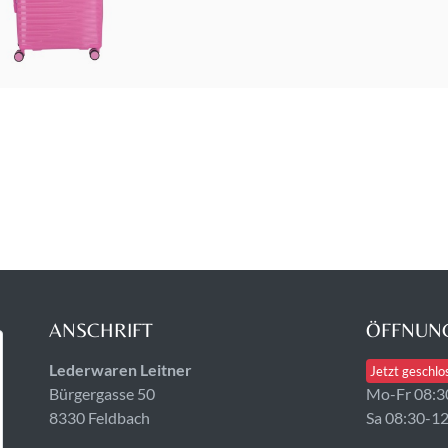
ANSCHRIFT
ÖFFNUNG
Lederwaren Leitner
Jetzt geschlo
Bürgergasse 50
Mo-Fr 08:3
8330 Feldbach
Sa 08:30-1