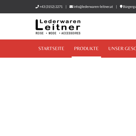
+43 (3152) 2271
|
info@lederwaren-leitner.at
|
Bürgerga
STARTSEITE
PRODUKTE
UNSER GES