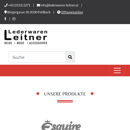
+43 (3152) 2271
|
info@lederwaren-leitner.at
|
Bürgergasse 50, 8330 Feldbach
|
Öffnungszeiten
|
UNSERE PRODUKTE