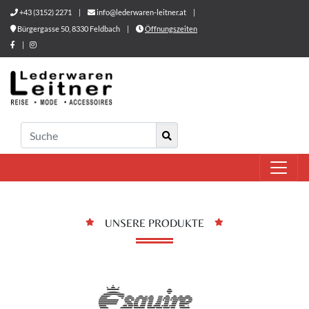
+43 (3152) 2271
|
info@lederwaren-leitner.at
|
Bürgergasse 50, 8330 Feldbach
|
Öffnungszeiten
|
UNSERE PRODUKTE