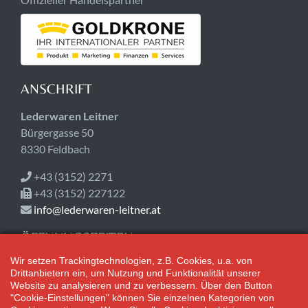
ANSCHRIFT
Lederwaren Leitner
Bürgergasse 50
8330 Feldbach
+43 (3152) 2271
+43 (3152) 227122
info@lederwaren-leitner.at
ÖFFNUNGSZEITEN
Wir setzen Trackingtechnologien, z.B. Cookies, u.a. von
Jetzt geschlossen!
Drittanbietern ein, um Nutzung und Funktionalität unserer
Mo-Fr 08:30-18:00
Website zu analysieren und zu verbessern. Über den Button
Sa 08:30-12:30
"Cookie-Einstellungen" können Sie einzelnen Kategorien von