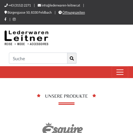
+43 (3152) 2271
|
info@lederwaren-leitner.at
|
Bürgergasse 50, 8330 Feldbach
|
Öffnungszeiten
|
UNSERE PRODUKTE