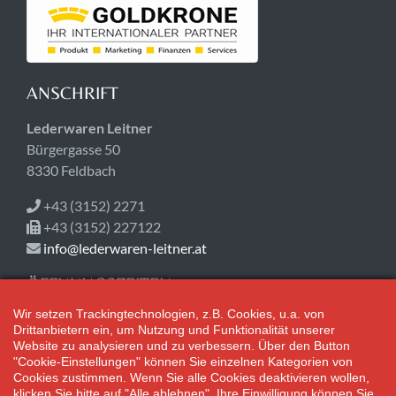
ANSCHRIFT
Lederwaren Leitner
Bürgergasse 50
8330 Feldbach
+43 (3152) 2271
+43 (3152) 227122
info@lederwaren-leitner.at
ÖFFNUNGSZEITEN
Wir setzen Trackingtechnologien, z.B. Cookies, u.a. von
Jetzt geschlossen!
Drittanbietern ein, um Nutzung und Funktionalität unserer
Mo-Fr 08:30-18:00
Website zu analysieren und zu verbessern. Über den Button
Sa 08:30-12:30
"Cookie-Einstellungen" können Sie einzelnen Kategorien von
Cookies zustimmen. Wenn Sie alle Cookies deaktivieren wollen,
klicken Sie bitte auf "Alle ablehnen". Ihre Einwilligung können Sie