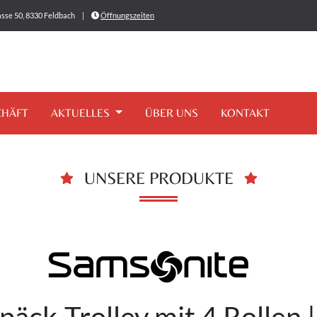
sse 50, 8330 Feldbach
|
Öffnungszeiten
CHÄFT
AKTUELLES
ÜBER UNS
KONTAKT
UNSERE PRODUKTE