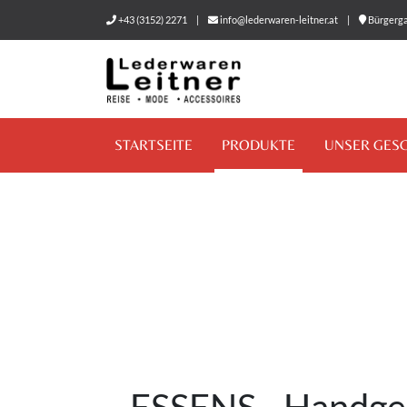
+43 (3152) 2271
|
info@lederwaren-leitner.at
|
Bürgerga
STARTSEITE
PRODUKTE
UNSER GES