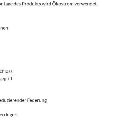
dmontage des Produkts wird Ökostrom verwendet.
nnen
chloss
gegriff
eduzierender Federung
erringert