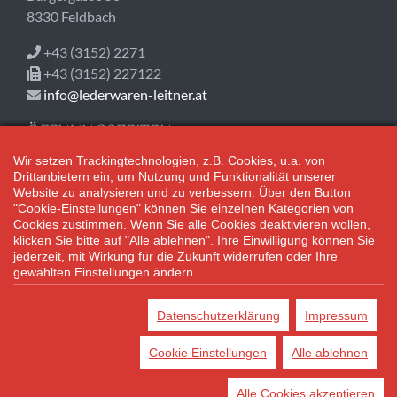
8330 Feldbach
+43 (3152) 2271
+43 (3152) 227122
info@lederwaren-leitner.at
ÖFFNUNGSZEITEN
Wir setzen Trackingtechnologien, z.B. Cookies, u.a. von
Jetzt geöffnet!
Drittanbietern ein, um Nutzung und Funktionalität unserer
Mo-Fr 08:30-18:00
Website zu analysieren und zu verbessern. Über den Button
Sa 08:30-12:30
"Cookie-Einstellungen" können Sie einzelnen Kategorien von
Cookies zustimmen. Wenn Sie alle Cookies deaktivieren wollen,
klicken Sie bitte auf "Alle ablehnen". Ihre Einwilligung können Sie
Adventsamstage: 08:30 bis 17:00 Uhr geöffnet.
jederzeit, mit Wirkung für die Zukunft widerrufen oder Ihre
gewählten Einstellungen ändern.
*Alle Preisangaben gelten inklusive gesetzlichen MwSt. und bei
Selbstabholung.
Datenschutzerklärung
Impressum
Bei Preisen, die mit "UVP" gekennzeichnet sind, handelt es sich um
die unverbindliche Preisempfehlung des Herstellers/Lieferanten.
Cookie Einstellungen
Alle ablehnen
DATENSCHUTZ
COOKIE EINSTELLUNGEN
IMPRESSUM
Alle Cookies akzeptieren