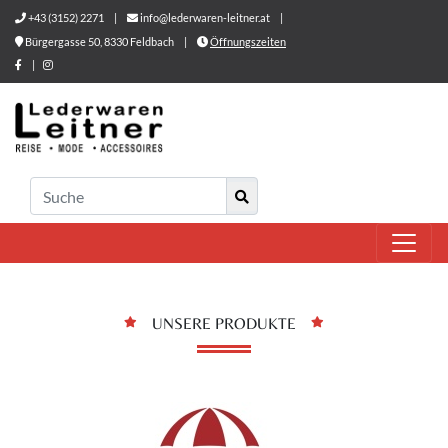
+43 (3152) 2271
|
info@lederwaren-leitner.at
|
Bürgergasse 50, 8330 Feldbach
|
Öffnungszeiten
|
UNSERE PRODUKTE