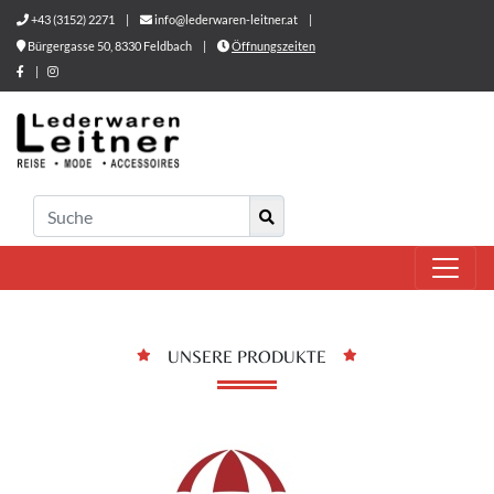
+43 (3152) 2271
|
info@lederwaren-leitner.at
|
Bürgergasse 50, 8330 Feldbach
|
Öffnungszeiten
|
UNSERE PRODUKTE