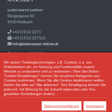
Lederwaren Leitner
Bürgergasse 50
8330 Feldbach
+43 (3152) 2271
+43 (3152) 227122
info@lederwaren-leitner.at
ÖFFNUNGSZEITEN
Wir setzen Trackingtechnologien, z.B. Cookies, u.a. von
Heute geschlossen!
Drittanbietern ein, um Nutzung und Funktionalität unserer
Mo-Fr 08:30-18:00
Website zu analysieren und zu verbessern. Über den Button
Sa 08:30-12:30
"Cookie-Einstellungen" können Sie einzelnen Kategorien von
Cookies zustimmen. Wenn Sie alle Cookies deaktivieren wollen,
klicken Sie bitte auf "Alle ablehnen". Ihre Einwilligung können Sie
Adventsamstage: 08:30 bis 17:00 Uhr geöffnet.
jederzeit, mit Wirkung für die Zukunft widerrufen oder Ihre
gewählten Einstellungen ändern.
*Alle Preisangaben gelten inklusive gesetzlichen MwSt. und bei
Selbstabholung.
Datenschutzerklärung
Impressum
Bei Preisen, die mit "UVP" gekennzeichnet sind, handelt es sich um