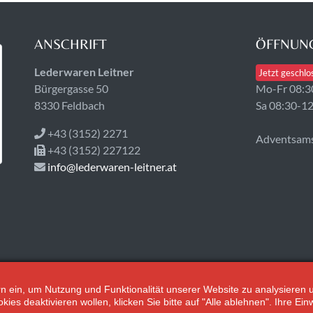
ANSCHRIFT
ÖFFNUNG
Lederwaren Leitner
Jetzt geschlo
Bürgergasse 50
Mo-Fr 08:3
8330 Feldbach
Sa 08:30-1
+43 (3152) 2271
Adventsamst
+43 (3152) 227122
info@lederwaren-leitner.at
tern ein, um Nutzung und Funktionalität unserer Website zu analysiere
s deaktivieren wollen, klicken Sie bitte auf "Alle ablehnen". Ihre Einw