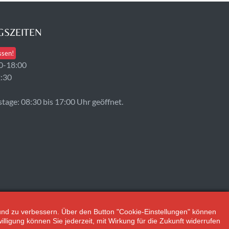
SZEITEN
ssen!
0-18:00
2:30
age: 08:30 bis 17:00 Uhr geöffnet.
n und zu verbessern. Über den Button "Cookie-Einstellungen" können
illigung können Sie jederzeit, mit Wirkung für die Zukunft widerrufen