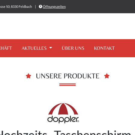
sse 50, 8330 Feldbach
|
Öffnungszeiten
CHÄFT
AKTUELLES
ÜBER UNS
KONTAKT
UNSERE PRODUKTE