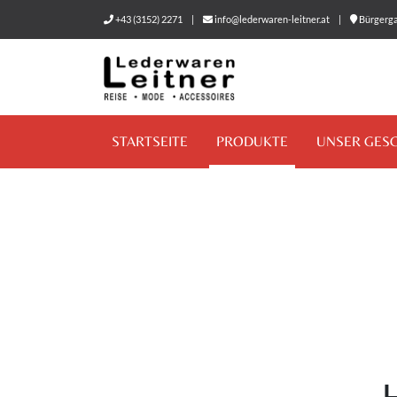
+43 (3152) 2271
|
info@lederwaren-leitner.at
|
Bürgerga
STARTSEITE
PRODUKTE
UNSER GES