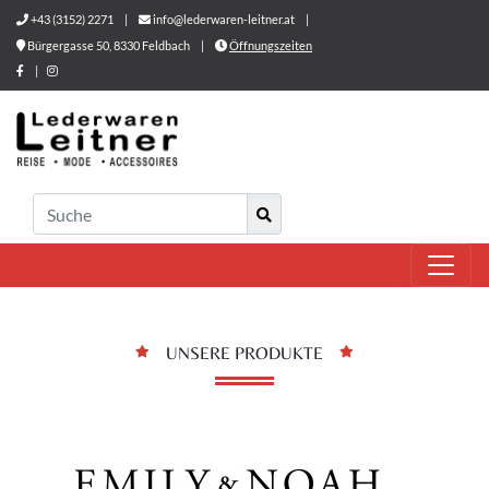
+43 (3152) 2271
|
info@lederwaren-leitner.at
|
Bürgergasse 50, 8330 Feldbach
|
Öffnungszeiten
|
UNSERE PRODUKTE