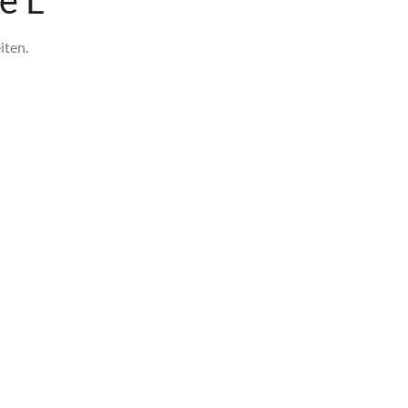
e L
iten.