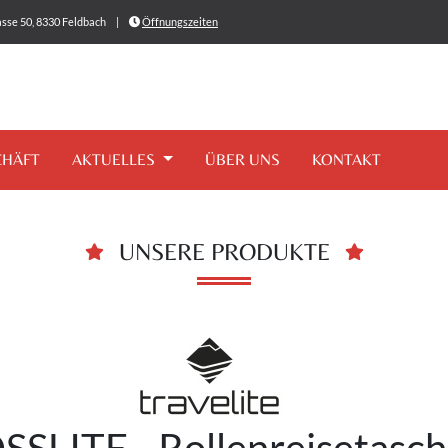
sse 50, 8330 Feldbach
|
Öffnungszeiten
CHÄFT
AKTUELLES
ÜBER UNS
KONTAKT
UNSERE PRODUKTE