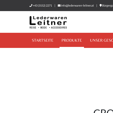
+43 (3152) 2271
|
info@lederwaren-leitner.at
|
Bürgerga
STARTSEITE
PRODUKTE
UNSER GES