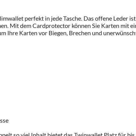
limwallet perfekt in jede Tasche. Das offene Leder ist
n. Mit dem Cardprotector können Sie Karten mit e
um Ihre Karten vor Biegen, Brechen und unerwünsch
össe
elt so viel Inhalt bietet das Twinwallet Platz für b