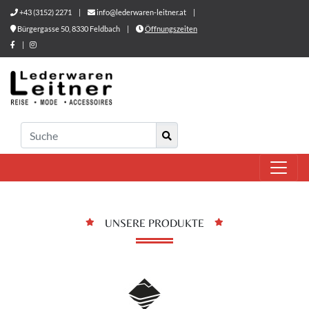
+43 (3152) 2271
|
info@lederwaren-leitner.at
|
Bürgergasse 50, 8330 Feldbach
|
Öffnungszeiten
|
UNSERE PRODUKTE