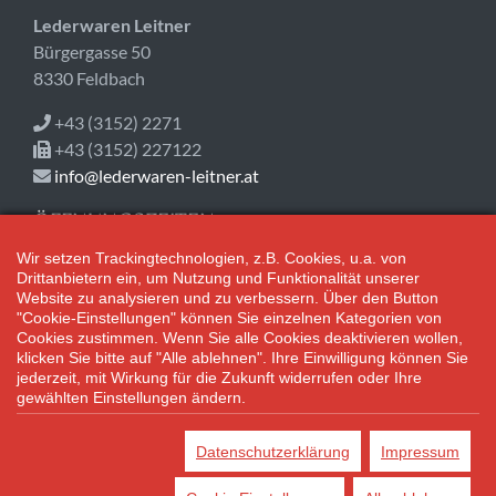
Lederwaren Leitner
Bürgergasse 50
8330 Feldbach
+43 (3152) 2271
+43 (3152) 227122
info@lederwaren-leitner.at
ÖFFNUNGSZEITEN
Wir setzen Trackingtechnologien, z.B. Cookies, u.a. von
Jetzt geöffnet!
Drittanbietern ein, um Nutzung und Funktionalität unserer
Mo-Fr 08:30-18:00
Website zu analysieren und zu verbessern. Über den Button
Sa 08:30-12:30
"Cookie-Einstellungen" können Sie einzelnen Kategorien von
Cookies zustimmen. Wenn Sie alle Cookies deaktivieren wollen,
klicken Sie bitte auf "Alle ablehnen". Ihre Einwilligung können Sie
Adventsamstage: 08:30 bis 17:00 Uhr geöffnet.
jederzeit, mit Wirkung für die Zukunft widerrufen oder Ihre
gewählten Einstellungen ändern.
*Alle Preisangaben gelten inklusive gesetzlichen MwSt. und bei
Selbstabholung.
Datenschutzerklärung
Impressum
Bei Preisen, die mit "UVP" gekennzeichnet sind, handelt es sich um
die unverbindliche Preisempfehlung des Herstellers/Lieferanten.