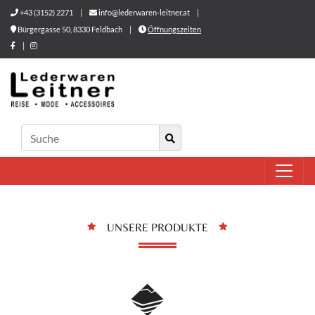
+43 (3152) 2271
|
info@lederwaren-leitner.at
|
Bürgergasse 50, 8330 Feldbach
|
Öffnungszeiten
|
UNSERE PRODUKTE