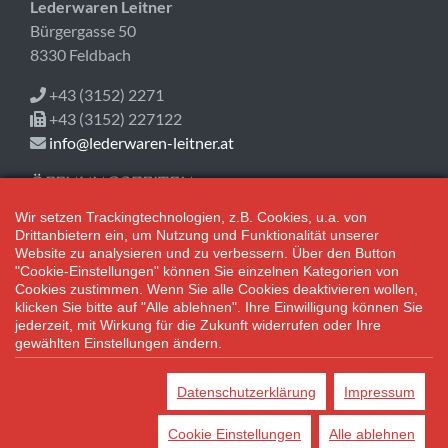
Lederwaren Leitner
Bürgergasse 50
8330 Feldbach
+43 (3152) 2271
+43 (3152) 227122
info@lederwaren-leitner.at
ÖFFNUNGSZEITEN
Wir setzen Trackingtechnologien, z.B. Cookies, u.a. von
Heute geschlossen!
Drittanbietern ein, um Nutzung und Funktionalität unserer
Mo-Fr 08:30-18:00
Website zu analysieren und zu verbessern. Über den Button
Sa 08:30-12:30
"Cookie-Einstellungen" können Sie einzelnen Kategorien von
Cookies zustimmen. Wenn Sie alle Cookies deaktivieren wollen,
klicken Sie bitte auf "Alle ablehnen". Ihre Einwilligung können Sie
Adventsamstage: 08:30 bis 17:00 Uhr geöffnet.
jederzeit, mit Wirkung für die Zukunft widerrufen oder Ihre
gewählten Einstellungen ändern.
*Alle Preisangaben gelten inklusive gesetzlichen MwSt. und bei
Selbstabholung.
Datenschutzerklärung
Impressum
Bei Preisen, die mit "UVP" gekennzeichnet sind, handelt es sich um
die unverbindliche Preisempfehlung des Herstellers/Lieferanten.
Cookie Einstellungen
Alle ablehnen