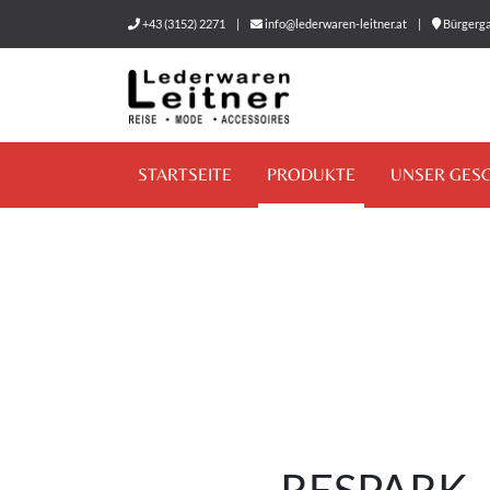
+43 (3152) 2271
|
info@lederwaren-leitner.at
|
Bürgerga
STARTSEITE
PRODUKTE
UNSER GES