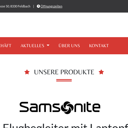
sse 50, 8330 Feldbach
|
Öffnungszeiten
CHÄFT
AKTUELLES
ÜBER UNS
KONTAKT
UNSERE PRODUKTE