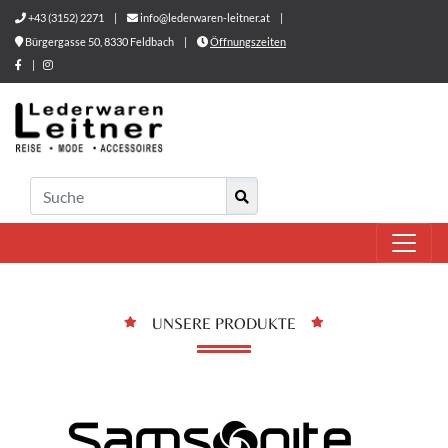
+43 (3152) 2271
|
info@lederwaren-leitner.at
|
Bürgergasse 50, 8330 Feldbach
|
Öffnungszeiten
|
UNSERE PRODUKTE