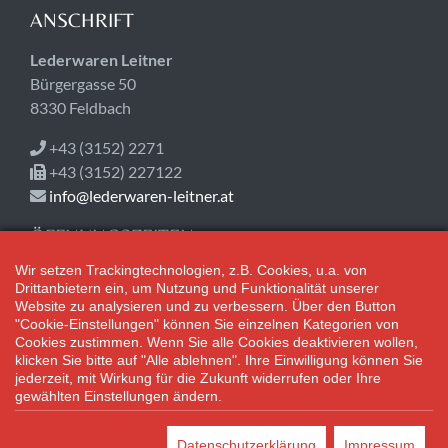
ANSCHRIFT
Lederwaren Leitner
Bürgergasse 50
8330 Feldbach
+43 (3152) 2271
+43 (3152) 227122
info@lederwaren-leitner.at
ÖFFNUNGSZEITEN
Wir setzen Trackingtechnologien, z.B. Cookies, u.a. von
Heute geschlossen!
Drittanbietern ein, um Nutzung und Funktionalität unserer
Mo-Fr 08:30-18:00
Website zu analysieren und zu verbessern. Über den Button
Sa 08:30-12:30
"Cookie-Einstellungen" können Sie einzelnen Kategorien von
Cookies zustimmen. Wenn Sie alle Cookies deaktivieren wollen,
klicken Sie bitte auf "Alle ablehnen". Ihre Einwilligung können Sie
Adventsamstage: 08:30 bis 17:00 Uhr geöffnet.
jederzeit, mit Wirkung für die Zukunft widerrufen oder Ihre
gewählten Einstellungen ändern.
*Alle Preisangaben gelten inklusive gesetzlichen MwSt. und bei
Selbstabholung.
Datenschutzerklärung
Impressum