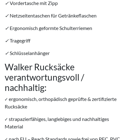
✓
Vordertasche mit Zipp
✓
Netzseitentaschen für Getränkeflaschen
✓
Ergonomisch geformte Schulterriemen
✓
Tragegriff
✓
Schlüsselanhänger
Walker Rucksäcke
verantwortungsvoll /
nachhaltig:
✓
ergonomisch, orthopädisch geprüfte & zertifizierte
Rucksäcke
✓
strapazierfähiges, langlebiges und nachhaltiges
Material
✓
nach EU – Reach Standards sowie frei von PFC, PVC,