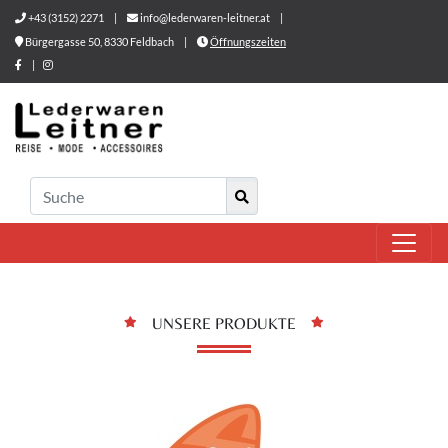
+43 (3152) 2271
|
info@lederwaren-leitner.at
|
Bürgergasse 50, 8330 Feldbach
|
Öffnungszeiten
|
UNSERE PRODUKTE