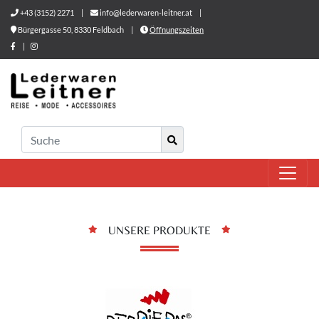
+43 (3152) 2271
|
info@lederwaren-leitner.at
|
Bürgergasse 50, 8330 Feldbach
|
Öffnungszeiten
|
UNSERE PRODUKTE