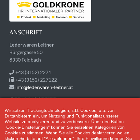
ANSCHRIFT
Lederwaren Leitner
Bürgergasse 50
8330 Feldbach
+43 (3152) 2271
+43 (3152) 227122
info@lederwaren-leitner.at
ÖFFNUNGSZEITEN
Wir setzen Trackingtechnologien, z.B. Cookies, u.a. von
Jetzt geöffnet!
Drittanbietern ein, um Nutzung und Funktionalität unserer
Mo-Fr 08:30-18:00
Website zu analysieren und zu verbessern. Über den Button
Sa 08:30-12:30
"Cookie-Einstellungen" können Sie einzelnen Kategorien von
Cookies zustimmen. Wenn Sie alle Cookies deaktivieren wollen,
klicken Sie bitte auf "Alle ablehnen". Ihre Einwilligung können Sie