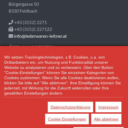
Bürgergasse 50
8330 Feldbach
+43 (3152) 2271
+43 (3152) 227122
info@lederwaren-leitner.at
ÖFFNUNGSZEITEN
Wir setzen Trackingtechnologien, z.B. Cookies, u.a. von
Jetzt geschlossen!
Drittanbietern ein, um Nutzung und Funktionalität unserer
Mo-Fr 08:30-18:00
Website zu analysieren und zu verbessern. Über den Button
Sa 08:30-12:30
"Cookie-Einstellungen" können Sie einzelnen Kategorien von
Cookies zustimmen. Wenn Sie alle Cookies deaktivieren wollen,
klicken Sie bitte auf "Alle ablehnen". Ihre Einwilligung können Sie
Adventsamstage: 08:30 bis 17:00 Uhr geöffnet.
jederzeit, mit Wirkung für die Zukunft widerrufen oder Ihre
gewählten Einstellungen ändern.
*Alle Preisangaben gelten inklusive gesetzlichen MwSt. und bei
Selbstabholung.
Datenschutzerklärung
Impressum
Bei Preisen, die mit "UVP" gekennzeichnet sind, handelt es sich um
die unverbindliche Preisempfehlung des Herstellers/Lieferanten.
Cookie Einstellungen
Alle ablehnen