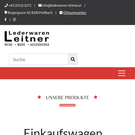
+43 (3152) 2271
|
info@lederwaren-leitner.at
|
Bürgergasse 50, 8330 Feldbach
|
Öffnungszeiten
|
UNSERE PRODUKTE
Einkaufswagen